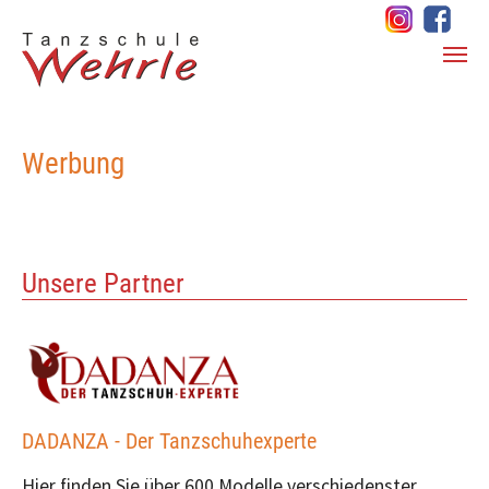
Zum Hauptinhalt springen
Werbung
Unsere Partner
DADANZA - Der Tanzschuhexperte
Hier finden Sie über 600 Modelle verschiedenster