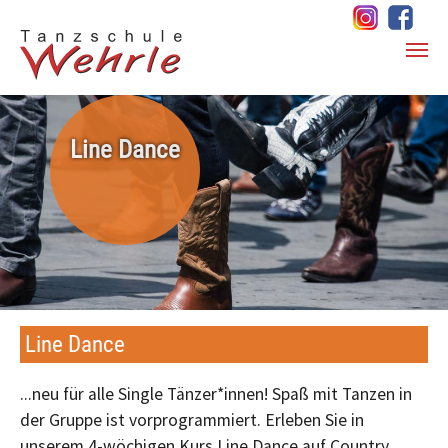
Zum Hauptinhalt springen
Line Dance
Line Dance
...neu für alle Single Tänzer*innen! Spaß mit Tanzen in
der Gruppe ist vorprogrammiert. Erleben Sie in
unserem 4-wöchigen Kurs Line Dance auf Country,