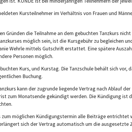
gen ist. KUNDE ist bei minderjährigen Teilnehmern der jewei
eldeten Kursteilnehmer im Verhältnis von Frauen und Männ
en Gründen die Teilnahme an dem gebuchten Tanzkurs nicht 
nzkurses möglich sein, ist die Kursgebühr zu begleichen und 
ie Wehrle mittels Gutschrift erstattet. Eine spätere Auszahl
andere Personen möglich.
gebuchten Kurs, und Kurstag. Die Tanzschule behält sich vor,
igentlichen Buchung.
Tanzkurs kann der zugrunde liegende Vertrag nach Ablauf der 
ist zum Monatsende gekündigt werden. Die Kündigung ist durc
chten.
ass zum möglichen Kündigungstermin alle Beiträge entrichtet
rlängert sich der Vertrag automatisch um die ausgesetzte Z