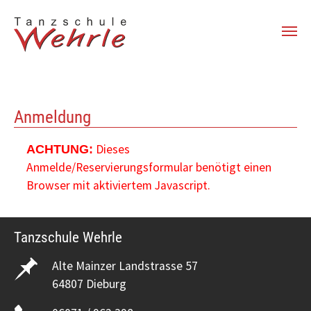
Zum Hauptinhalt springen
Anmeldung
Dieses
ACHTUNG:
Anmelde/Reservierungsformular benötigt einen
Browser mit aktiviertem Javascript.
Tanzschule Wehrle
Alte Mainzer Landstrasse 57
64807 Dieburg