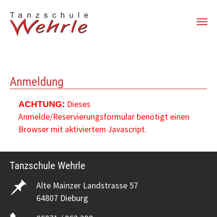
Zum Hauptinhalt springen
Anmeldung
Dieses
ACHTUNG:
Anmelde/Reservierungsformular benötigt einen
Browser mit aktiviertem Javascript.
Tanzschule Wehrle
Alte Mainzer Landstrasse 57
64807 Dieburg