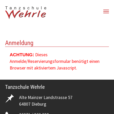
Zum Hauptinhalt springen
Anmeldung
Dieses
ACHTUNG:
Anmelde/Reservierungsformular benötigt einen
Browser mit aktiviertem Javascript.
Tanzschule Wehrle
Alte Mainzer Landstrasse 57
64807 Dieburg